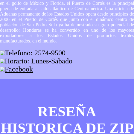
en el golfo de México y Florida, el Puerto de Cortés es la principal
puerta de entrada al lado atlántico de Centroamérica. Una oficina de
Aduanas permanente de los Estados Unidos opera desde principios de
2006 en el Puerto de Cortés que junto con el dinámico centro de
población de San Pedro Sula ya ha demostrado su gran potencial de
desarrollo: Honduras se ha convertido en uno de los mayores
exportadores a los Estados Unidos de productos textiles
manufacturados. en el mundo.
Telefono: 2574-9500
Horario: Lunes-Sabado
Facebook
RESEÑA
HISTORICA DE ZIP